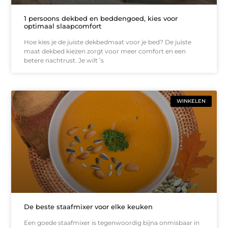
1 persoons dekbed en beddengoed, kies voor
optimaal slaapcomfort
Hoe kies je de juiste dekbedmaat voor je bed? De juiste
maat dekbed kiezen zorgt voor meer comfort en een
betere nachtrust. Je wilt ’s
WINKELEN
De beste staafmixer voor elke keuken
Een goede staafmixer is tegenwoordig bijna onmisbaar in