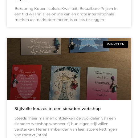
Boxspring Kopen: Lokale Kwaliteit, Betaalbare Prijzen In
een tijd waarin alles online kan en grote internationale
merken de markt domineren, is er iets te zeggen
WINKELEN
Stijlvolle keuzes in een sieraden webshop
Steeds meer mannen ontdekken de voordelen van een
sieraden webshop wanneer zij hun eigen stijl willen
versterken. Herenarmbanden van leer, stoere kettingen
van roestvrij staal