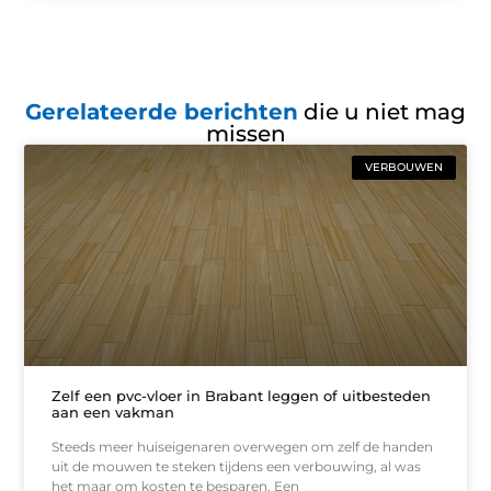
Gerelateerde berichten
die u niet mag
missen
VERBOUWEN
Zelf een pvc-vloer in Brabant leggen of uitbesteden
aan een vakman
Steeds meer huiseigenaren overwegen om zelf de handen
uit de mouwen te steken tijdens een verbouwing, al was
het maar om kosten te besparen. Een