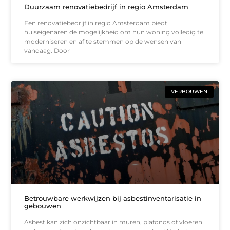
Duurzaam renovatiebedrijf in regio Amsterdam
Een renovatiebedrijf in regio Amsterdam biedt
huiseigenaren de mogelijkheid om hun woning volledig te
moderniseren en af te stemmen op de wensen van
vandaag. Door
VERBOUWEN
Betrouwbare werkwijzen bij asbestinventarisatie in
gebouwen
Asbest kan zich onzichtbaar in muren, plafonds of vloeren