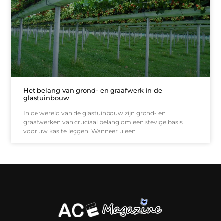
Het belang van grond- en graafwerk in de
glastuinbouw
In de wereld van de glastuinbouw zijn grond- en
graafwerken van cruciaal belang om een stevige basis
voor uw kas te leggen. Wanneer u een
Koop backlinks: slimme SEO-zet of recept voor problemen?
Hoe kan je online geld verdienen? (Zonder magie, maar mét strategie)