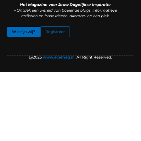
Het Magazine voor Jouw Dagelijkse Inspiratie
– Ontdek een wereld van boeiende blogs, informatieve
artikelen en frisse ideeën, allemaal op één plek.
Wie zijn wij?
Registreer
@2025
www.acemag.nl
.All Right Reserved.