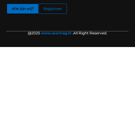
Wie zijn wij?
Registreer
@2025
www.acemag.nl
.All Right Reserved.