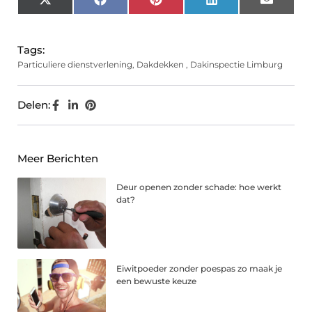
X
Facebook
Pinterest
LinkedIn
Email
(Twitter)
Tags:
Particuliere dienstverlening
,
Dakdekken
,
Dakinspectie Limburg
Delen:
Meer Berichten
Deur openen zonder schade: hoe werkt
dat?
Eiwitpoeder zonder poespas zo maak je
een bewuste keuze