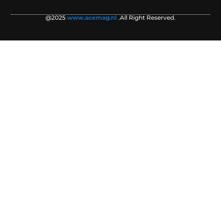
@2025
www.acemag.nl
.All Right Reserved.