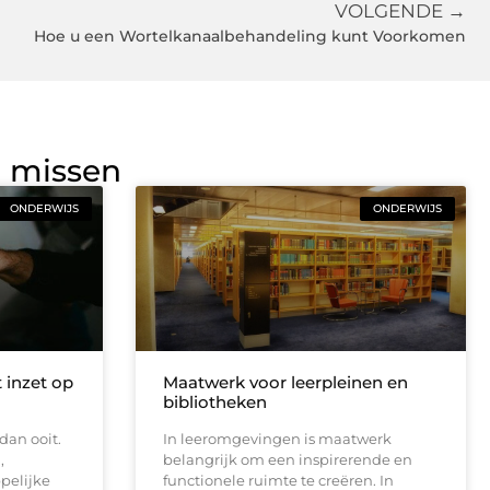
VOLGENDE →
Hoe u een Wortelkanaalbehandeling kunt Voorkomen
g missen
ONDERWIJS
ONDERWIJS
 inzet op
Maatwerk voor leerpleinen en
bibliotheken
dan ooit.
In leeromgevingen is maatwerk
,
belangrijk om een inspirerende en
pelijke
functionele ruimte te creëren. In