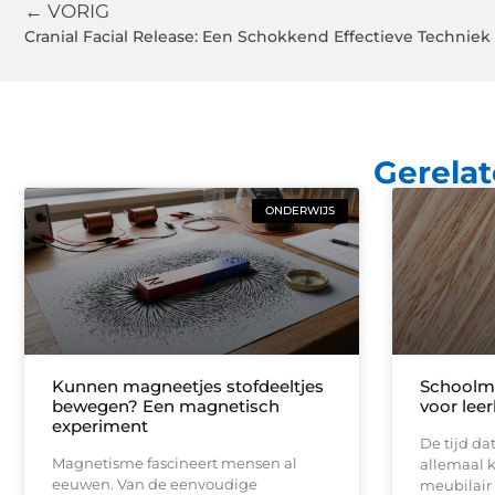
← VORIG
Cranial Facial Release: Een Schokkend Effectieve Techniek
Gerelat
ONDERWIJS
Kunnen magneetjes stofdeeltjes
Schoolme
bewegen? Een magnetisch
voor lee
experiment
De tijd da
Magnetisme fascineert mensen al
allemaal k
eeuwen. Van de eenvoudige
meubilair 