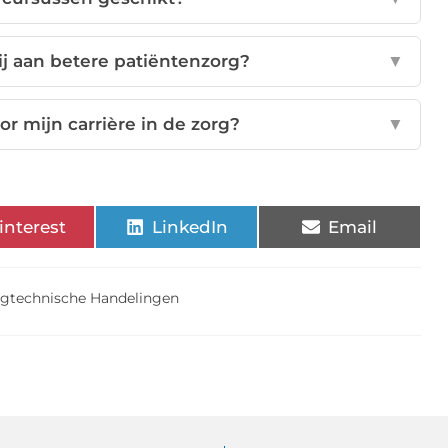
ij aan betere patiëntenzorg?
▼
or mijn carrière in de zorg?
▼
interest
LinkedIn
Email
egtechnische Handelingen