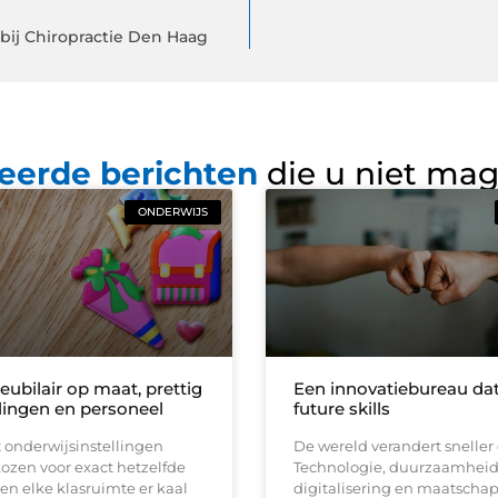
 bij Chiropractie Den Haag
eerde berichten
die u niet ma
ONDERWIJS
ubilair op maat, prettig
Een innovatiebureau dat
rlingen en personeel
future skills
t onderwijsinstellingen
De wereld verandert sneller 
ozen voor exact hetzelfde
Technologie, duurzaamheid
en elke klasruimte er kaal
digitalisering en maatschap