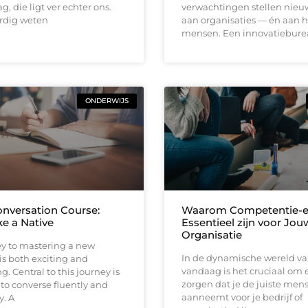
ag, die ligt ver echter ons.
verwachtingen stellen nieu
rdig weten
aan organisaties — én aan 
mensen. Een innovatiebure
ONDERWIJS
nversation Course:
Waarom Competentie-ev
ke a Native
Essentieel zijn voor Jou
Organisatie
ey to mastering a new
In de dynamische wereld v
s both exciting and
vandaag is het cruciaal om e
. Central to this journey is
zorgen dat je de juiste men
y to converse fluently and
aanneemt voor je bedrijf of
y. A