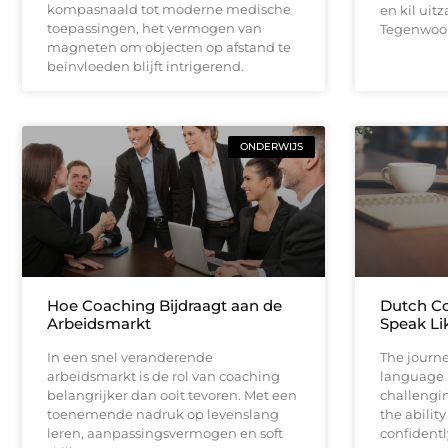
kompasnaald tot moderne medische
en kil uitz
toepassingen, het vermogen van
Tegenwoo
magneten om objecten op afstand te
beïnvloeden blijft intrigerend.
ONDERWIJS
Hoe Coaching Bijdraagt aan de
Dutch Co
Arbeidsmarkt
Speak Li
In een snel veranderende
The journ
arbeidsmarkt is de rol van coaching
language i
belangrijker dan ooit tevoren. Met een
challenging
toenemende nadruk op levenslang
the abilit
leren, aanpassingsvermogen en soft
confidentl