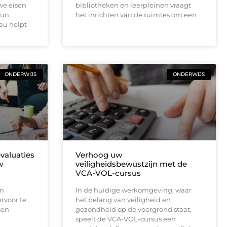
we eisen
bibliotheken en leerpleinen vraagt
hun
het inrichten van de ruimtes om een
au helpt
ONDERWIJS
ONDERWIJS
aluaties
Verhoog uw
w
veiligheidsbewustzijn met de
VCA-VOL-cursus
an
In de huidige werkomgeving, waar
rvoor te
het belang van veiligheid en
sen
gezondheid op de voorgrond staat,
speelt de VCA-VOL-cursus een