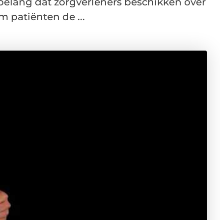
l belang dat zorgverleners beschikken over
 patiënten de ...