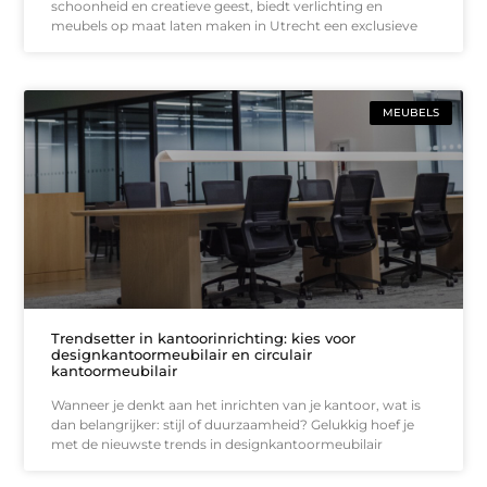
schoonheid en creatieve geest, biedt verlichting en
meubels op maat laten maken in Utrecht een exclusieve
MEUBELS
Trendsetter in kantoorinrichting: kies voor
designkantoormeubilair en circulair
kantoormeubilair
Wanneer je denkt aan het inrichten van je kantoor, wat is
dan belangrijker: stijl of duurzaamheid? Gelukkig hoef je
met de nieuwste trends in designkantoormeubilair