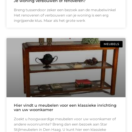
Je woning verbouwen of renoveren?
Breng tussendoor zeker een bezoek aan de meubelwinkel
Het renoveren of verbouwen van je woning is een erg
ingrijpende klus. Maar als het grote werk
MEUBELS
Hier vindt u meubelen voor een klassieke inrichting
van uw woonkamer
Zoekt u hoogwaardige meubelen voor uw woonkamer of
andere woonruimte? Breng dan een bezoek aan Star
Stijlmeubelen in Den Haag. U kunt hier een klassieke