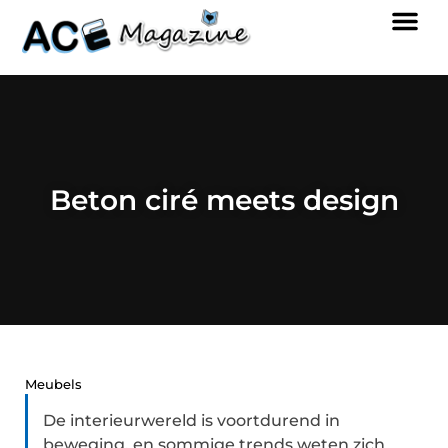
Beton ciré meets design
Meubels
De interieurwereld is voortdurend in
beweging, en sommige trends weten zich