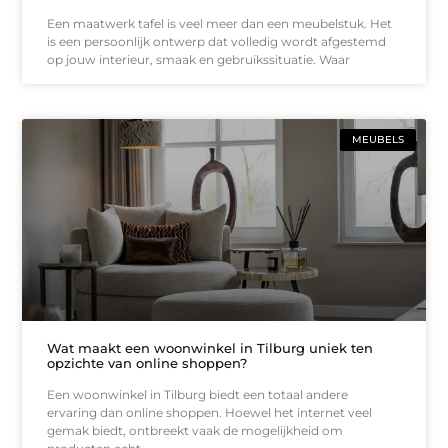
Een maatwerk tafel is veel meer dan een meubelstuk. Het
is een persoonlijk ontwerp dat volledig wordt afgestemd
op jouw interieur, smaak en gebruikssituatie. Waar
MEUBELS
Wat maakt een woonwinkel in Tilburg uniek ten
opzichte van online shoppen?
Een woonwinkel in Tilburg biedt een totaal andere
ervaring dan online shoppen. Hoewel het internet veel
gemak biedt, ontbreekt vaak de mogelijkheid om