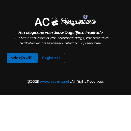
Koop backlinks: slimme SEO-zet of recept voor problemen?
Hoe kan je online geld verdienen? (Zonder magie, maar mét strategie)
Het Magazine voor Jouw Dagelijkse Inspiratie
– Ontdek een wereld van boeiende blogs, informatieve
artikelen en frisse ideeën, allemaal op één plek.
Wie zijn wij?
Registreer
@2025
www.acemag.nl
.All Right Reserved.