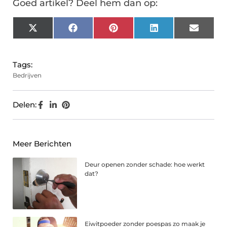
Goed artikel? Deel hem dan op:
X
Facebook
Pinterest
LinkedIn
Email
(Twitter)
Tags:
Bedrijven
Delen:
Meer Berichten
Deur openen zonder schade: hoe werkt
dat?
Eiwitpoeder zonder poespas zo maak je