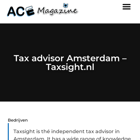
Tax advisor Amsterdam –
Taxsight.nl
Bedrijven
Taxsight is thé independent tax advisor in
Amsterdam. It has a wide range of knowledge