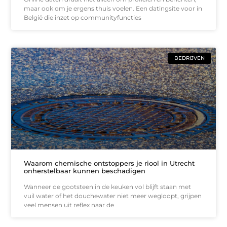
maar ook om je ergens thuis voelen. Een datingsite voor in
België die inzet op communityfuncties
BEDRIJVEN
Waarom chemische ontstoppers je riool in Utrecht
onherstelbaar kunnen beschadigen
Wanneer de gootsteen in de keuken vol blijft staan met
vuil water of het douchewater niet meer wegloopt, grijpen
veel mensen uit reflex naar de