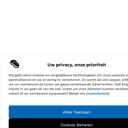
Uw privacy, onze prioriteit
Wij gebruiken cookies en vergelijkbare technologieën om onze website t
optimaliseren en uw ervaring te verbeteren. Zo werkt de site soepel, on
we uw voorkeuren en tonen we gepersonaliseerde advertenties. Ook kri
inzicht in uw gebruik van de site, zodat we onze diensten kunnen verbet
weten of uw voorkeuren aanpassen? Bekijk ons [
cookiebeleid
].
Ga Naa
Alles Toestaan
Cookies Beheren