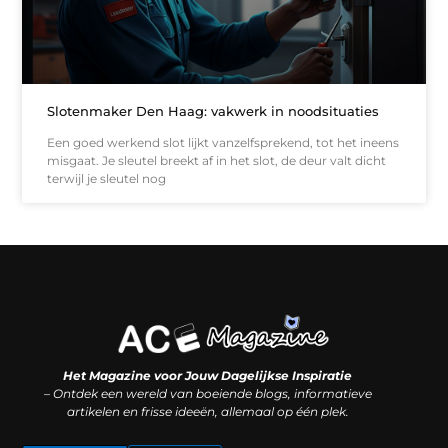
Slotenmaker Den Haag: vakwerk in noodsituaties
Een goed werkend slot lijkt vanzelfsprekend, tot het ineens
misgaat. Je sleutel breekt af in het slot, de deur valt dicht
terwijl je sleutel nog
Koop backlinks: slimme SEO-zet of recept voor problemen?
Hoe kan je online geld verdienen? (Zonder magie, maar mét strategie)
Het Magazine voor Jouw Dagelijkse Inspiratie
– Ontdek een wereld van boeiende blogs, informatieve
artikelen en frisse ideeën, allemaal op één plek.