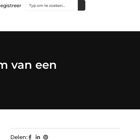
egistreer
rm van een
Delen: