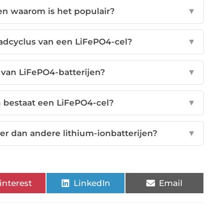
en waarom is het populair?
▼
aadcyclus van een LiFePO4-cel?
▼
 van LiFePO4-batterijen?
▼
 bestaat een LiFePO4-cel?
▼
er dan andere lithium-ionbatterijen?
▼
interest
LinkedIn
Email