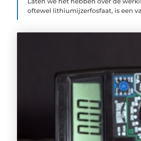
Laten we het hebben over de werki
oftewel lithiumijzerfosfaat, is een 