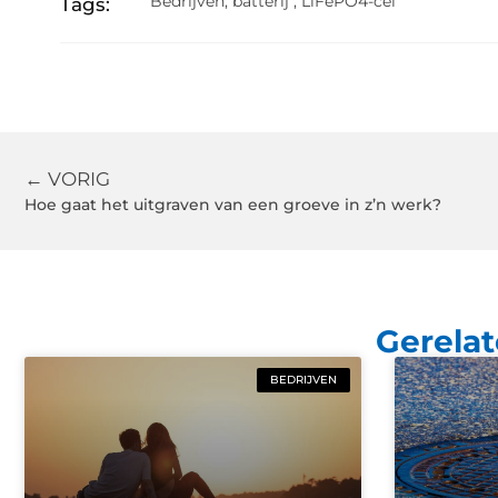
Bedrijven
,
batterij
,
LiFePO4-cel
Tags:
← VORIG
Hoe gaat het uitgraven van een groeve in z’n werk?
Gerelat
BEDRIJVEN