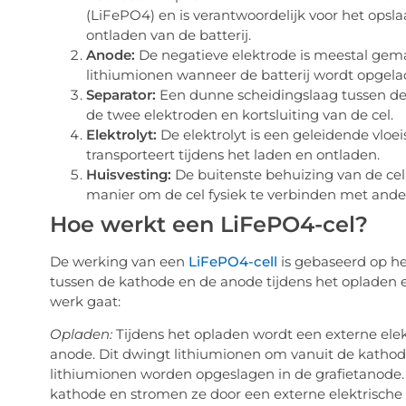
(LiFePO4) en is verantwoordelijk voor het opsla
ontladen van de batterij.
Anode:
De negatieve elektrode is meestal gemaa
lithiumionen wanneer de batterij wordt opgela
Separator:
Een dunne scheidingslaag tussen de
de twee elektroden en kortsluiting van de cel.
Elektrolyt:
De elektrolyt is een geleidende vloe
transporteert tijdens het laden en ontladen.
Huisvesting:
De buitenste behuizing van de ce
manier om de cel fysiek te verbinden met ande
Hoe werkt een LiFePO4-cel?
De werking van een
LiFePO4-cell
is gebaseerd op he
tussen de kathode en de anode tijdens het opladen en 
werk gaat:
Opladen:
Tijdens het opladen wordt een externe ele
anode. Dit dwingt lithiumionen om vanuit de kathode
lithiumionen worden opgeslagen in de grafietanode. 
kathode en stromen ze door een externe elektrische